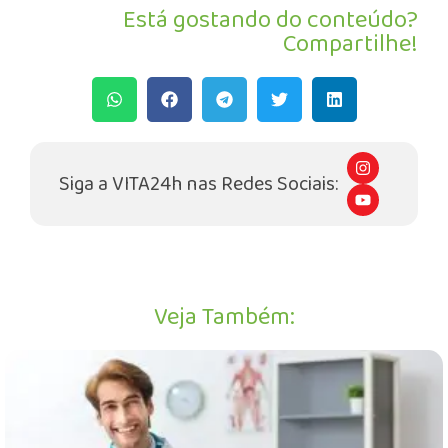
Está gostando do conteúdo?
Compartilhe!
I
n
Siga a VITA24h nas Redes Sociais:
s
Y
t
o
a
u
g
t
r
u
a
b
m
e
Veja Também: