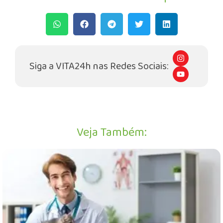
I
n
Siga a VITA24h nas Redes Sociais:
s
Y
t
o
a
u
g
t
r
u
a
b
m
e
Veja Também: