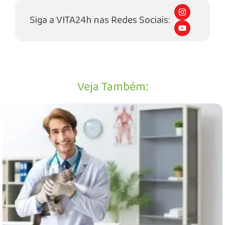
I
n
Siga a VITA24h nas Redes Sociais:
s
Y
t
o
a
u
g
t
r
u
a
b
m
e
Veja Também: