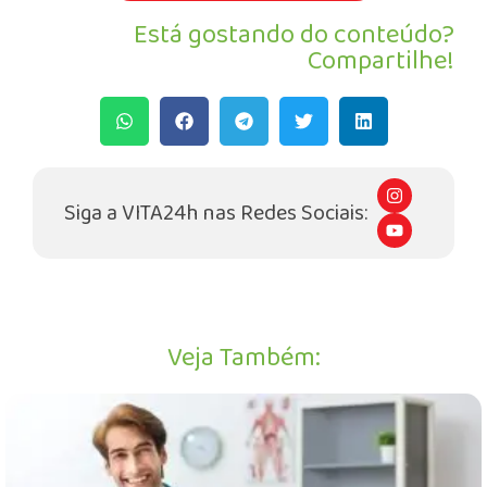
Está gostando do conteúdo?
Compartilhe!
I
n
Siga a VITA24h nas Redes Sociais:
s
Y
t
o
a
u
g
t
r
u
a
b
m
e
Veja Também: