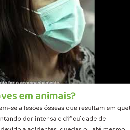
aves em animais?
em-se a lesões ósseas que resultam em que
ntando dor intensa e dificuldade de
 devido a acidentes, quedas ou até mesmo