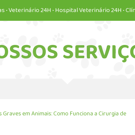
rinário 24H • Hospital Veterinário 24H • Clínica 24
OSSOS SERVIÇ
s Graves em Animais: Como Funciona a Cirurgia de