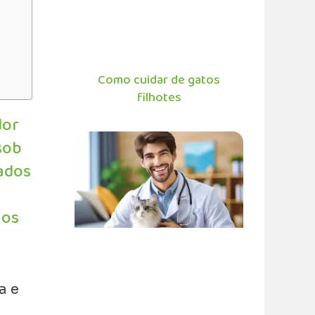
Como cuidar de gatos
filhotes
dor
sob
dados
ios
a e