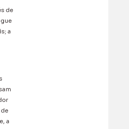
és de
ngue
s; a
s
usam
dor
 de
e, a