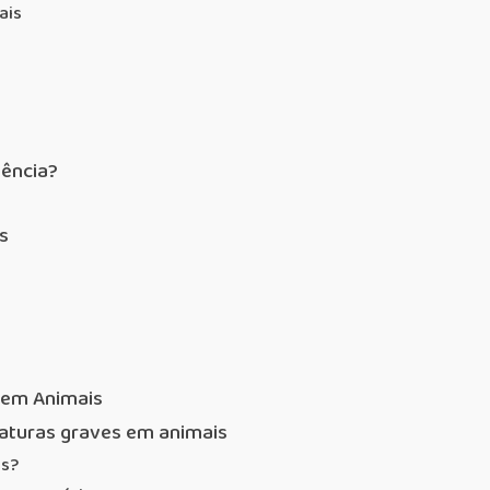
ais
gência?
s
 em Animais
raturas graves em animais
is?