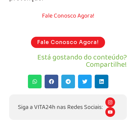
Fale Conosco Agora!
Fale Conosco Agora!
Está gostando do conteúdo?
Compartilhe!
I
n
Siga a VITA24h nas Redes Sociais:
s
Y
t
o
a
u
g
t
r
u
a
b