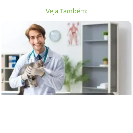
m
e
Veja Também: