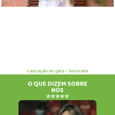
Castração de gata – Sorocaba
O QUE DIZEM SOBRE
NÓS
⭐⭐⭐⭐⭐