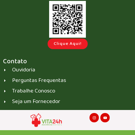
Clique Aqui!
Contato
Ouvidoria
Perguntas Frequentas
Trabalhe Conosco
Seja um Fornecedor
I
Y
n
o
s
u
t
t
a
u
g
b