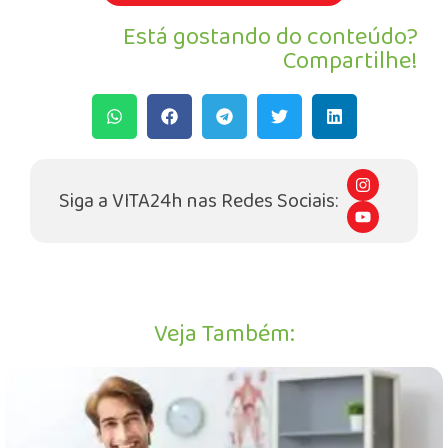
Está gostando do conteúdo?
Compartilhe!
I
n
Siga a VITA24h nas Redes Sociais:
s
Y
t
o
a
u
g
t
r
u
a
b
m
e
Veja Também: