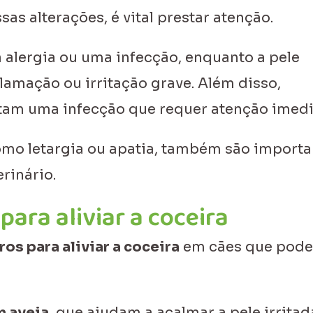
as alterações, é vital prestar atenção.
 alergia ou uma infecção, enquanto a pele
lamação ou irritação grave. Além disso,
tam uma infecção que requer atenção imedi
mo letargia ou apatia, também são importa
rinário.
ara aliviar a coceira
os para aliviar a coceira
em cães que pod
m aveia
, que ajudam a acalmar a pele irritad