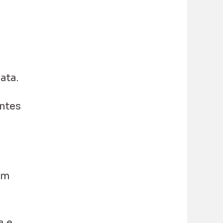
ata.
ntes
em
a e