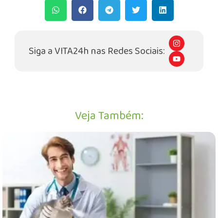
I
n
Siga a VITA24h nas Redes Sociais:
s
Y
t
o
a
u
g
t
r
u
a
b
m
e
Veja Também: