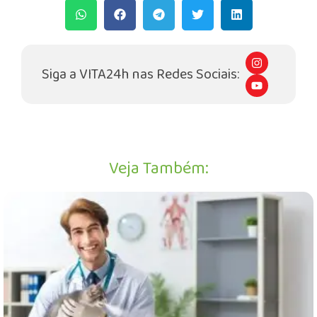
I
n
Siga a VITA24h nas Redes Sociais:
s
Y
t
o
a
u
g
t
r
u
a
b
m
e
Veja Também: