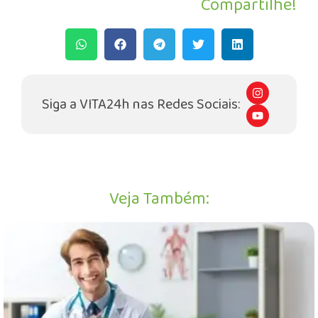
Compartilhe!
I
n
Siga a VITA24h nas Redes Sociais:
s
Y
t
o
a
u
g
t
r
u
a
b
m
e
Veja Também: