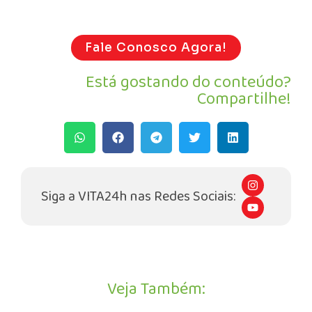
Fale Conosco Agora!
Está gostando do conteúdo?
Compartilhe!
I
n
Siga a VITA24h nas Redes Sociais:
s
Y
t
o
a
u
g
t
r
u
a
b
m
e
Veja Também: