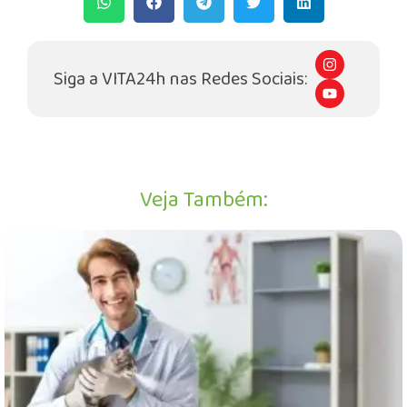
I
n
Siga a VITA24h nas Redes Sociais:
s
Y
t
o
a
u
g
t
r
u
a
b
m
e
Veja Também: