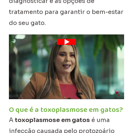
diagnosticar e as opções de
tratamento para garantir o bem-estar
do seu gato.
O que é a toxoplasmose em gatos?
A
toxoplasmose em gatos
é uma
infecção causada pelo protozoário