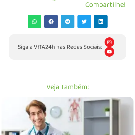
Compartilhe!
I
n
Siga a VITA24h nas Redes Sociais:
s
Y
t
o
a
u
g
t
r
u
a
b
m
e
Veja Também: