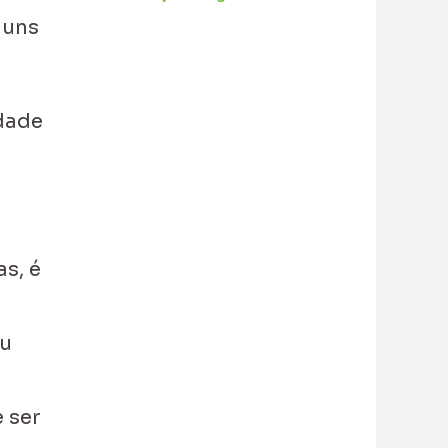
guns
ldade
s, é
ou
 ser