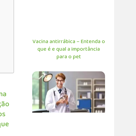
Vacina antirrábica – Entenda o
que é e qual a importância
para o pet
uma
ção
ps
que