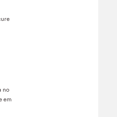
cure
a no
te em