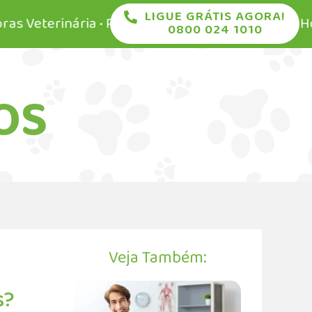
LIGUE GRÁTIS AGORA!
eterinária • Pronto Socorro Veterinário 24 Horas • 
0800 024 1010
OS
Veja Também:
s?