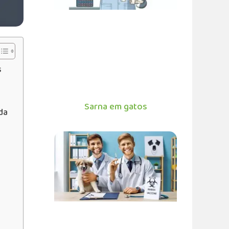
s
Sarna em gatos
da