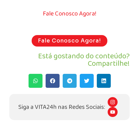
Fale Conosco Agora!
Fale Conosco Agora!
Está gostando do conteúdo?
Compartilhe!
I
n
Siga a VITA24h nas Redes Sociais:
s
Y
t
o
a
u
g
t
r
u
a
b
m
e