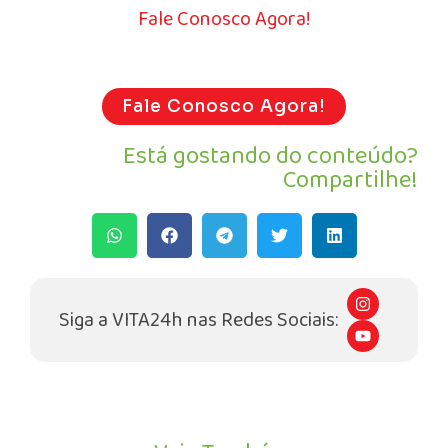
Fale Conosco Agora!
Fale Conosco Agora!
Está gostando do conteúdo?
Compartilhe!
I
n
Siga a VITA24h nas Redes Sociais:
s
Y
t
o
a
u
g
t
r
u
a
b
m
e