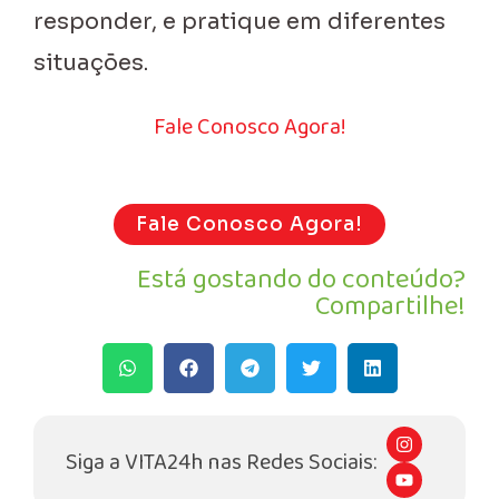
responder, e pratique em diferentes
situações.
Fale Conosco Agora!
Fale Conosco Agora!
Está gostando do conteúdo?
Compartilhe!
I
n
Siga a VITA24h nas Redes Sociais:
s
Y
t
o