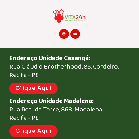
I
Y
n
o
s
u
t
t
a
u
g
b
r
e
Endereço Unidade Caxangá:
a
m
Rua Cláudio Brotherhood, 85, Cordeiro,
Recife - PE
Clique Aqui
Endereço Unidade Madalena:
Rua Real da Torre, 868, Madalena,
Recife - PE
Clique Aqui